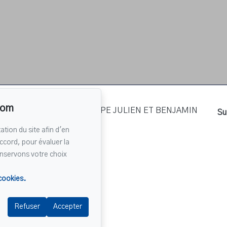
com
re
Su
T BENJAMIN
ation du site afin d'en
7
ccord, pour évaluer la
onservons votre choix
n courriel
 cookies.
Refuser
Accepter