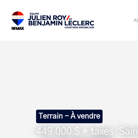
A
Terrain - À vendre
449 000 $ + taxes
Sain