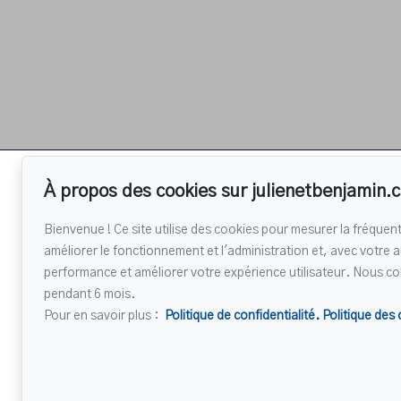
À propos des cookies sur julienetbenjamin.
Pour nous joind
Accueil
ÉQUIPE JULIEN E
Propriétés
Bienvenue ! Ce site utilise des cookies pour mesurer la fréquent
450 430-420
Vendre
améliorer le fonctionnement et l'administration et, avec votre a
performance et améliorer votre expérience utilisateur. Nous c
Acheter
Écrivez-nous u
pendant 6 mois.
Sainte-Anne-des-
Pour en savoir plus :
Politique de confidentialité.
Politique des
Plaines
Témoignages
Contact