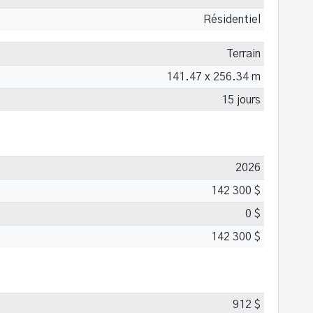
Résidentiel
Terrain
141.47 x 256.34 m
15 jours
2026
142 300 $
0 $
142 300 $
912 $