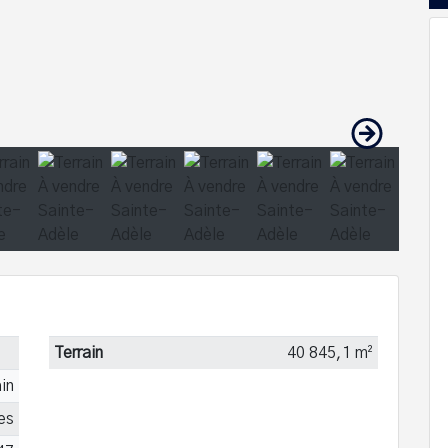
Terrain
40 845,1 m²
ain
es