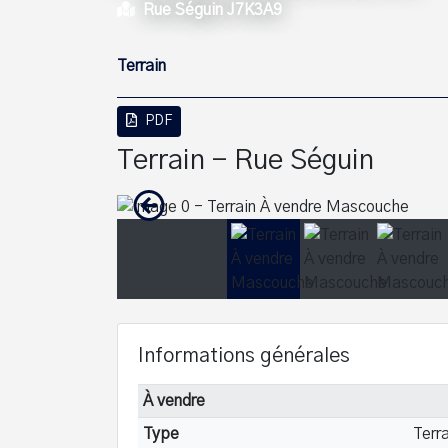
Rue Séguin J7K3A9
Terrain
PDF
Terrain - Rue Séguin
Informations générales
À vendre
Type
Terr