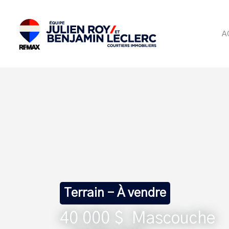
A
Terrain - À vendre
40 000 $
Mascouche