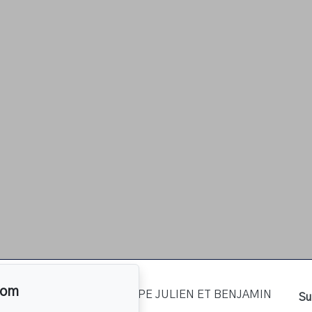
com
re
Su