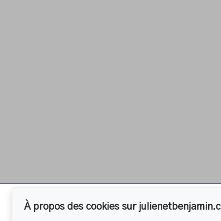
À propos des cookies sur julienetbenjamin.
Pour nous joind
Accueil