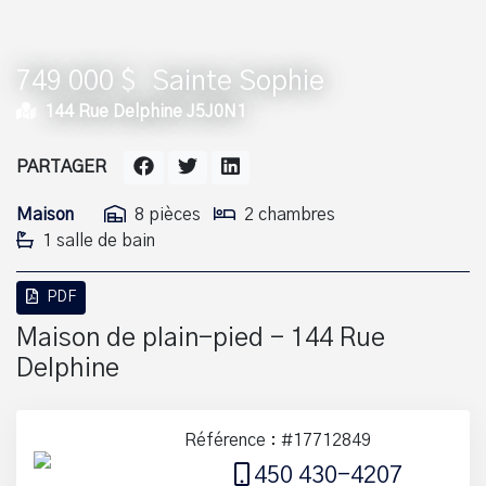
749 000 $
Sainte Sophie
144 Rue Delphine J5J0N1
PARTAGER
Maison
8 pièces
2 chambres
1 salle de bain
PDF
Maison de plain-pied - 144 Rue
Delphine
Référence : #17712849
450 430-4207