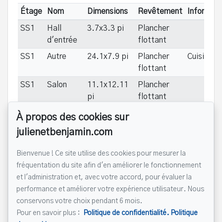
Étage
Nom
Dimensions
Revêtement
Informati
SS1
Hall
3.7x3.3 pi
Plancher
d'entrée
flottant
SS1
Autre
24.1x7.9 pi
Plancher
Cuisine/
flottant
SS1
Salon
11.1x12.11
Plancher
pi
flottant
SS1
Chambre
8.5x11.5 pi
Plancher
À propos des cookies sur
à coucher
flottant
julienetbenjamin.com
SS1
Salle de
8.5x9.0 pi
Plancher
bains
flottant
Bienvenue ! Ce site utilise des cookies pour mesurer la
fréquentation du site afin d'en améliorer le fonctionnement
SS1
Salle de
14.2x8.1 pi
Logemen
et l'administration et, avec votre accord, pour évaluer la
lavage
COMMU
performance et améliorer votre expérience utilisateur. Nous
AVEC RD
conservons votre choix pendant 6 mois.
RC
Hall
6.7x5.8 pi
Autre
Pour en savoir plus :
Politique de confidentialité.
Politique
d'entrée