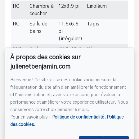
RC
Chambre à
12x8.9 pi
Linoléum
coucher
RC
Salle de
11.9x6.9
Tapis
bains
pi
(irrégulier)
SS1
Salle
38.1x11.3
Béton
familiale
pi
À propos des cookies sur
julienetbenjamin.com
SS1
Rangement
4.3x5.6 pi
Béton
SS1
Rangement
4.3x10 pi
Béton
Bienvenue ! Ce site utilise des cookies pour mesurer la
SS1
Autre
16.2x38.1
Béton
Reste du
fréquentation du site afin d'en améliorer le fonctionnement
pi
sous-sol
et l'administration et, avec votre accord, pour évaluer la
performance et améliorer votre expérience utilisateur. Nous
conservons votre choix pendant 6 mois.
Pour en savoir plus :
Politique de confidentialité.
Politique
Référence :
#25702212
des cookies.