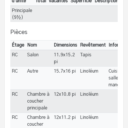
d'unité
Total
vacantes
Superficie
Description
Principale
(9½)
Pièces
Étage
Nom
Dimensions
Revêtement
Informat
RC
Salon
11.9x15.2
Tapis
pi
RC
Autre
15.7x16 pi
Linoléum
Cuisine e
salle à
manger
RC
Chambre à
12x10.8 pi
Linoléum
coucher
principale
RC
Chambre à
12x11.2 pi
Linoléum
coucher