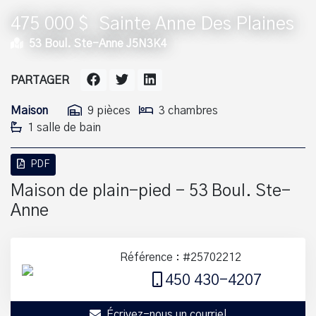
475 000 $
Sainte Anne Des Plaines
53 Boul. Ste-Anne J5N3K4
PARTAGER
Maison
9 pièces
3 chambres
1 salle de bain
PDF
Maison de plain-pied - 53 Boul. Ste-
Anne
Référence : #25702212
450 430-4207
Écrivez-nous un courriel