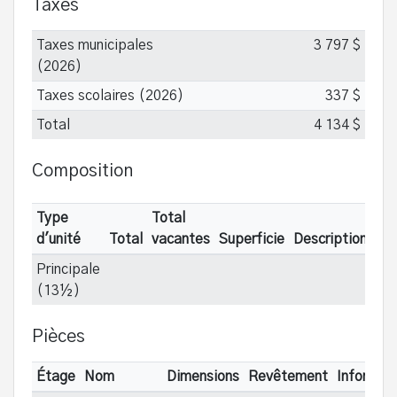
Taxes
Taxes municipales
3 797 $
(2026)
Taxes scolaires (2026)
337 $
Total
4 134 $
Composition
Type
Total
d'unité
Total
vacantes
Superficie
Description
Principale
(13½)
Pièces
Étage
Nom
Dimensions
Revêtement
Informat