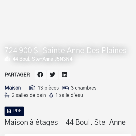
724 900 $
Sainte Anne Des Plaines
44 Boul. Ste-Anne J5N3N4
PARTAGER
Maison
13 pièces
3 chambres
2 salles de bain
1 salle d'eau
PDF
Maison à étages - 44 Boul. Ste-Anne