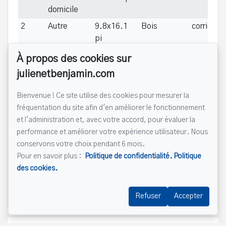
domicile
2
Autre
9.8x16.1
Bois
corridor
pi
SS1
Salle
31.8x26.6
À propos des cookies sur
familiale
pi
julienetbenjamin.com
SS1
Salle de
7.11x7.5
Céramique
bains
pi
Bienvenue ! Ce site utilise des cookies pour mesurer la
fréquentation du site afin d'en améliorer le fonctionnement
SS1
Salle d'eau
5.11x4.1
Céramique
et l'administration et, avec votre accord, pour évaluer la
pi
performance et améliorer votre expérience utilisateur. Nous
SS1
Autre
7.5x7.5 pi
coin bar
conservons votre choix pendant 6 mois.
Pour en savoir plus :
Politique de confidentialité.
Politique
SS1
Rangement
12.3x13 pi
des cookies.
SS1
Autre
5.11x9.1
Salle
pi
électriqu
Refuser
Accepter