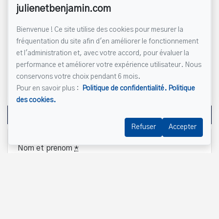
julienetbenjamin.com
450 430-4207
Bienvenue ! Ce site utilise des cookies pour mesurer la
fréquentation du site afin d'en améliorer le fonctionnement
Benjamin Leclerc
et l'administration et, avec votre accord, pour évaluer la
performance et améliorer votre expérience utilisateur. Nous
450 430-4207
conservons votre choix pendant 6 mois.
benjamin.leclerc@remax-
Pour en savoir plus :
Politique de confidentialité.
Politique
quebec.com
des cookies.
Écrivez-nous un courriel
Refuser
Accepter
Nom et prénom
*
Téléphone
*