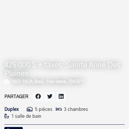
425 000 $ + taxes
Sainte Anne Des
Plaines
162-162A Boul. Ste-Anne J5N3P1
PARTAGER
Duplex
5 pièces
3 chambres
1 salle de bain